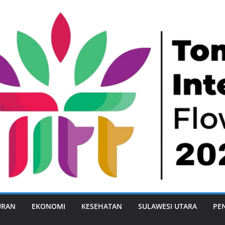
URAN
EKONOMI
KESEHATAN
SULAWESI UTARA
PE