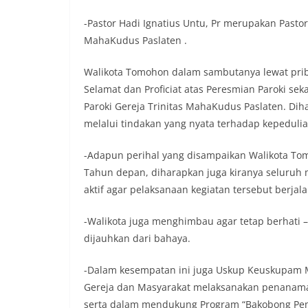
-Pastor Hadi Ignatius Untu, Pr merupakan Pastor
MahaKudus Paslaten .
Walikota Tomohon dalam sambutanya lewat pri
Selamat dan Proficiat atas Peresmian Paroki se
Paroki Gereja Trinitas MahaKudus Paslaten. Di
melalui tindakan yang nyata terhadap kepeduli
-Adapun perihal yang disampaikan Walikota 
Tahun depan, diharapkan juga kiranya seluru
aktif agar pelaksanaan kegiatan tersebut berjal
-Walikota juga menghimbau agar tetap berhati 
dijauhkan dari bahaya.
-Dalam kesempatan ini juga Uskup Keuskupam 
Gereja dan Masyarakat melaksanakan penanam
serta dalam mendukung Program “Bakobong Peme