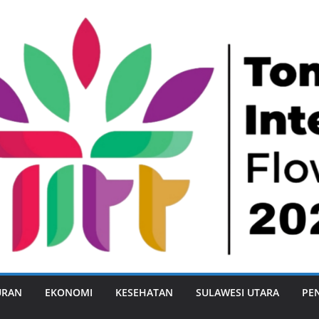
URAN
EKONOMI
KESEHATAN
SULAWESI UTARA
PE