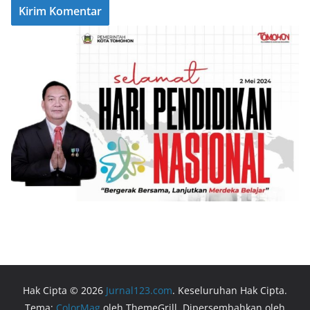
Hak Cipta © 2026
Jurnal123.com
. Keseluruhan Hak Cipta.
Tema:
ColorMag
oleh ThemeGrill. Dipersembahkan oleh