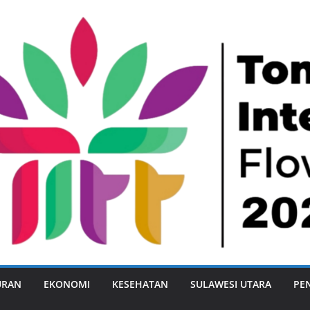
URAN
EKONOMI
KESEHATAN
SULAWESI UTARA
PE