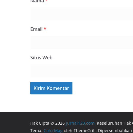
Nama
*
Email
*
Situs Web
Hak Cipta © 2026
Jurnal123.com
. Keseluruhan Hak 
Tema:
ColorMag
oleh ThemeGrill. Dipersembahkan