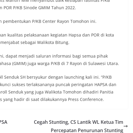
its Mantiri MM menyambut baik kesiapan fasilitas P/KB
an POR P/KB Sinode GMIM Tahun 2022.
an pembentukan P/KB Center Rayon Tomohon ini.
tkan kualitas pelaksanaan kegiatan Hapsa dan POR di kota
 menjabat sebagai Walikota Bitung.
ni, dapat menjadi saluran informasi bagi semua pihak
ahasa (GMIM) juga warga P/KB di 7 Rayon di Sulawesi Utara.
l Senduk SH bersyukur dengan launching kali ini. “P/KB
 kunci sukses terlaksananya puncak peringatan HAPSA dan
oll Senduk yang juga Walikota Tomohon dihadiri Panitia
yang hadir di saat dilakukannya Press Conference.
APSA
Cegah Stunting, CS Lantik WL Ketua Tim
Percepatan Penurunan Stunting