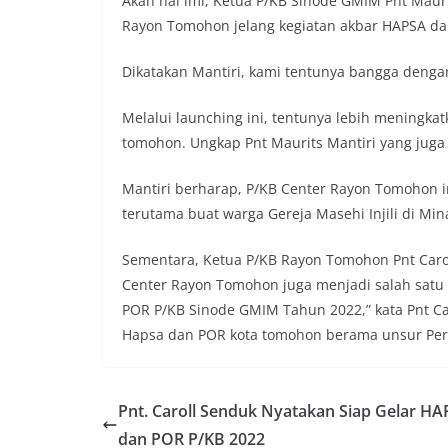
Akan hal imi, Ketua P/KB Sinode GMIM Pnt Maur
Rayon Tomohon jelang kegiatan akbar HAPSA d
Dikatakan Mantiri, kami tentunya bangga deng
Melalui launching ini, tentunya lebih meningka
tomohon. Ungkap Pnt Maurits Mantiri yang juga
Mantiri berharap, P/KB Center Rayon Tomohon i
terutama buat warga Gereja Masehi Injili di Min
Sementara, Ketua P/KB Rayon Tomohon Pnt Carol
Center Rayon Tomohon juga menjadi salah satu
POR P/KB Sinode GMIM Tahun 2022,” kata Pnt Car
Hapsa dan POR kota tomohon berama unsur Pers 
Pnt. Caroll Senduk Nyatakan Siap Gelar H
dan POR P/KB 2022