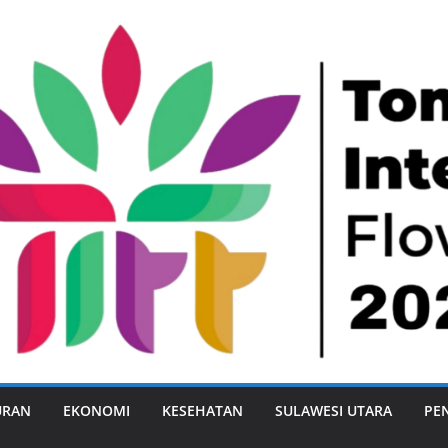
URAN
EKONOMI
KESEHATAN
SULAWESI UTARA
PE