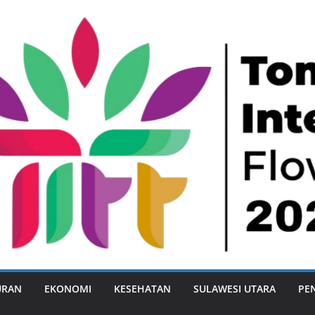
URAN
EKONOMI
KESEHATAN
SULAWESI UTARA
PE