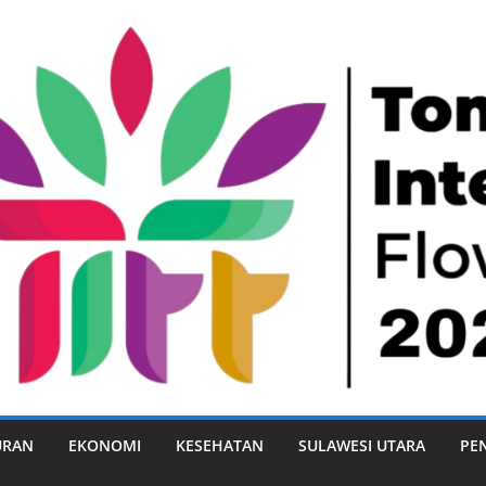
URAN
EKONOMI
KESEHATAN
SULAWESI UTARA
PE