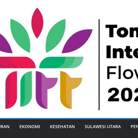
URAN
EKONOMI
KESEHATAN
SULAWESI UTARA
PE