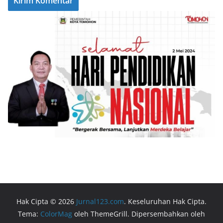
Hak Cipta © 2026
Jurnal123.com
. Keseluruhan Hak Cipta.
Tema:
ColorMag
oleh ThemeGrill. Dipersembahkan oleh