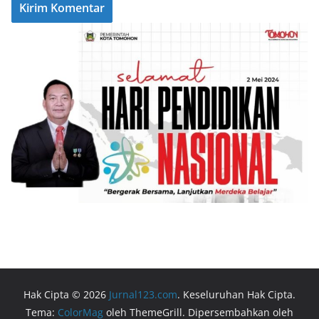
Hak Cipta © 2026
Jurnal123.com
. Keseluruhan Hak Cipta.
Tema:
ColorMag
oleh ThemeGrill. Dipersembahkan oleh