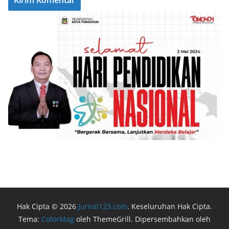
Hak Cipta © 2026
Jurnal123.com
. Keseluruhan Hak Cipta.
Tema:
ColorMag
oleh ThemeGrill. Dipersembahkan oleh