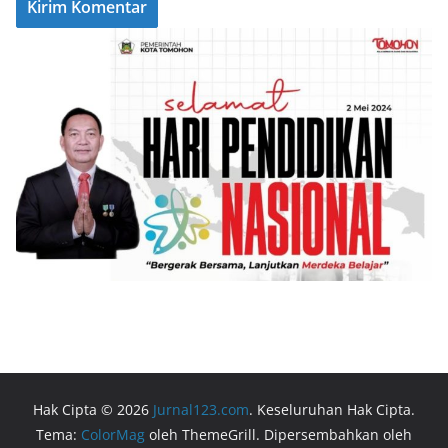
Hak Cipta © 2026
Jurnal123.com
. Keseluruhan Hak Cipta.
Tema:
ColorMag
oleh ThemeGrill. Dipersembahkan oleh