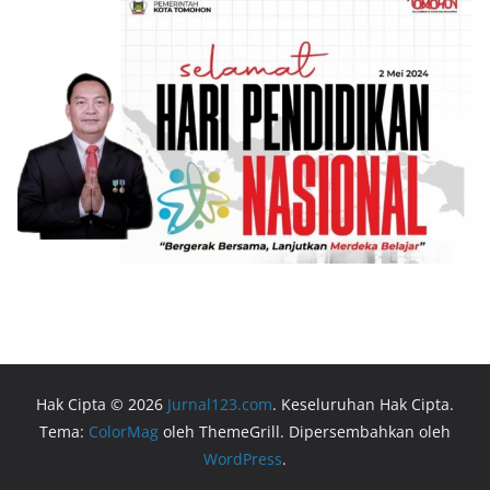
Hak Cipta © 2026
Jurnal123.com
. Keseluruhan Hak Cipta.
Tema:
ColorMag
oleh ThemeGrill. Dipersembahkan oleh
WordPress
.