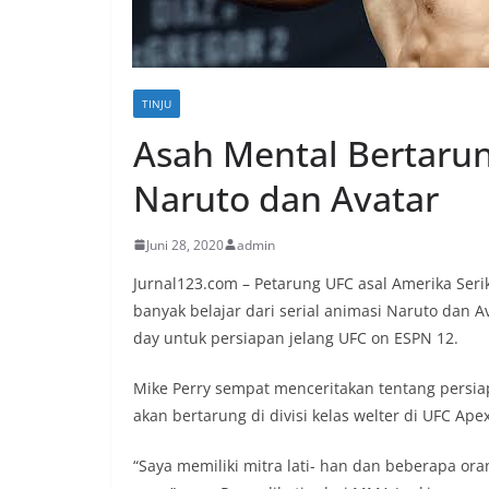
TINJU
Asah Mental Bertarun
Naruto dan Avatar
Juni 28, 2020
admin
Jurnal123.com – Petarung UFC asal Amerika Seri
banyak belajar dari serial animasi Naruto dan A
day untuk persiapan jelang UFC on ESPN 12.
Mike Perry sempat menceritakan tentang persia
akan bertarung di divisi kelas welter di UFC Apex 
“Saya memiliki mitra lati- han dan beberapa o