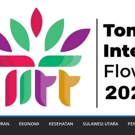
URAN
EKONOMI
KESEHATAN
SULAWESI UTARA
PE