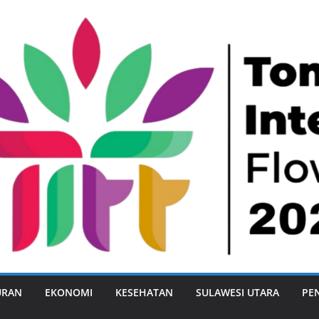
URAN
EKONOMI
KESEHATAN
SULAWESI UTARA
PE