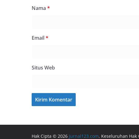
Nama
*
Email
*
Situs Web
Hak Cipta © 2026
Jurnal123.com
. Keseluruhan Hak 