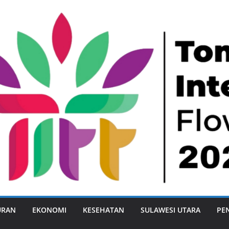
URAN
EKONOMI
KESEHATAN
SULAWESI UTARA
PE