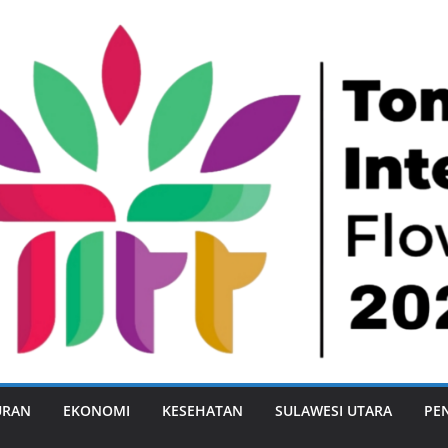
URAN
EKONOMI
KESEHATAN
SULAWESI UTARA
PE