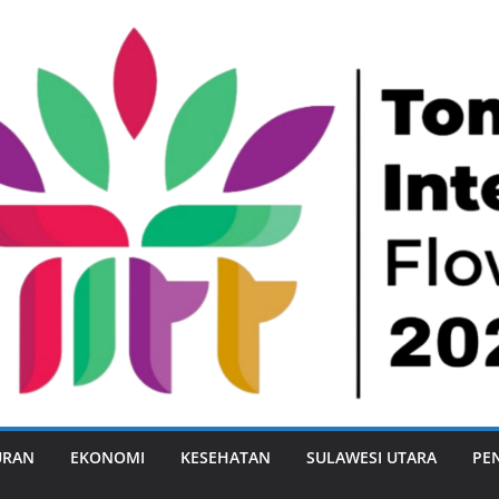
URAN
EKONOMI
KESEHATAN
SULAWESI UTARA
PE