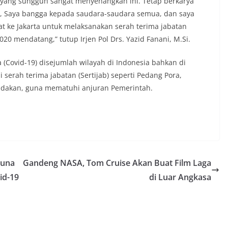
yang sungguh sangat menyenangkan ini. Tetap berkarya
, Saya bangga kepada saudara-saudara semua, dan saya
t ke Jakarta untuk melaksanakan serah terima jabatan
2020 mendatang,” tutup Irjen Pol Drs. Yazid Fanani, M.Si.
Covid-19) disejumlah wilayah di Indonesia bahkan di
i serah terima jabatan (Sertijab) seperti Pedang Pora,
tiadakan, guna mematuhi anjuran Pemerintah.
Guna
Gandeng NASA, Tom Cruise Akan Buat Film Laga
id-19
di Luar Angkasa