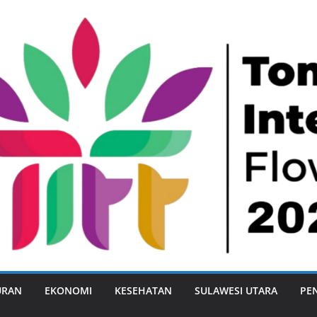
URAN
EKONOMI
KESEHATAN
SULAWESI UTARA
PE