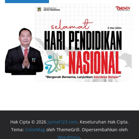
Hak Cipta © 2026
Jurnal123.com
. Keseluruhan Hak Cipta.
Tema:
ColorMag
oleh ThemeGrill. Dipersembahkan oleh
WordPress
.