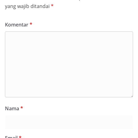
yang wajib ditandai
*
Komentar
*
Nama
*
Email
*