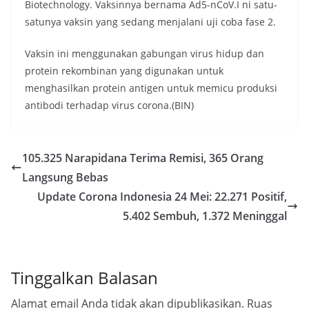
Biotechnology. Vaksinnya bernama Ad5-nCoV.I ni satu-
satunya vaksin yang sedang menjalani uji coba fase 2.
Vaksin ini menggunakan gabungan virus hidup dan
protein rekombinan yang digunakan untuk
menghasilkan protein antigen untuk memicu produksi
antibodi terhadap virus corona.(BIN)
105.325 Narapidana Terima Remisi, 365 Orang
Langsung Bebas
Update Corona Indonesia 24 Mei: 22.271 Positif,
5.402 Sembuh, 1.372 Meninggal
Tinggalkan Balasan
Alamat email Anda tidak akan dipublikasikan.
Ruas