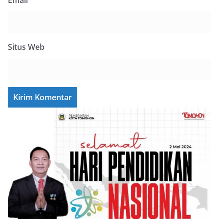
Situs Web