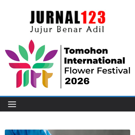
Skip
to
content