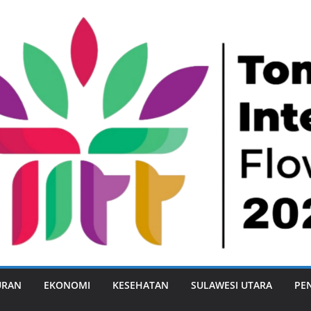
URAN
EKONOMI
KESEHATAN
SULAWESI UTARA
PE