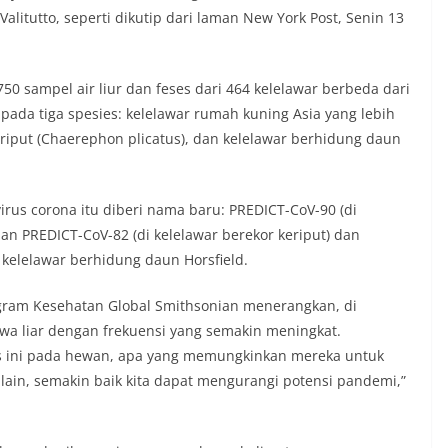
alitutto, seperti dikutip dari laman New York Post, Senin 13
750 sampel air liur dan feses dari 464 kelelawar berbeda dari
pada tiga spesies: kelelawar rumah kuning Asia yang lebih
keriput (Chaerephon plicatus), dan kelelawar berhidung daun
irus corona itu diberi nama baru: PREDICT-CoV-90 (di
an PREDICT-CoV-82 (di kelelawar berekor keriput) dan
 kelelawar berhidung daun Horsfield.
ogram Kesehatan Global Smithsonian menerangkan, di
twa liar dengan frekuensi yang semakin meningkat.
s ini pada hewan, apa yang memungkinkan mereka untuk
ain, semakin baik kita dapat mengurangi potensi pandemi,”