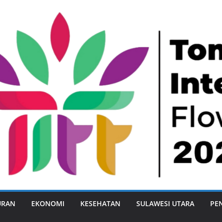
URAN
EKONOMI
KESEHATAN
SULAWESI UTARA
PE