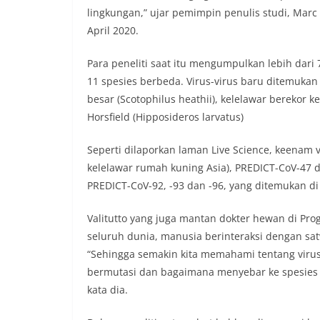
lingkungan,” ujar pemimpin penulis studi, Marc V
April 2020.
Para peneliti saat itu mengumpulkan lebih dari 
11 spesies berbeda. Virus-virus baru ditemukan 
besar (Scotophilus heathii), kelelawar berekor 
Horsfield (Hipposideros larvatus)
Seperti dilaporkan laman Live Science, keenam v
kelelawar rumah kuning Asia), PREDICT-CoV-47 d
PREDICT-CoV-92, -93 dan -96, yang ditemukan di
Valitutto yang juga mantan dokter hewan di Pr
seluruh dunia, manusia berinteraksi dengan sa
“Sehingga semakin kita memahami tentang viru
bermutasi dan bagaimana menyebar ke spesies l
kata dia.