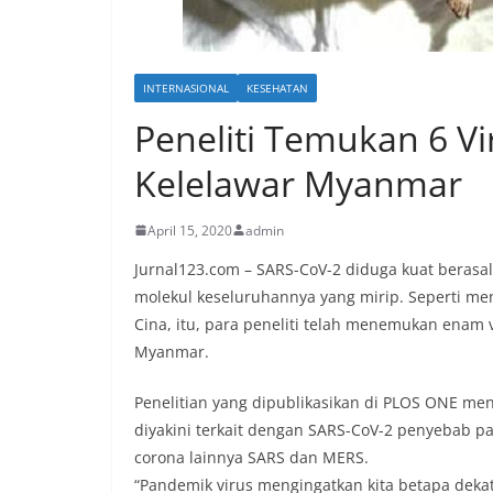
INTERNASIONAL
KESEHATAN
Peneliti Temukan 6 V
Kelelawar Myanmar
April 15, 2020
admin
Jurnal123.com – SARS-CoV-2 diduga kuat berasal 
molekul keseluruhannya yang mirip. Seperti me
Cina, itu, para peneliti telah menemukan enam v
Myanmar.
Penelitian yang dipublikasikan di PLOS ONE me
diyakini terkait dengan SARS-CoV-2 penyebab p
corona lainnya SARS dan MERS.
“Pandemik virus mengingatkan kita betapa deka