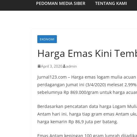
PEDOMAN MEDIA SIBER
TENTANG KAMI
EKONOMI
Harga Emas Kini Tem
April 3, 2020
admin
Jurnal123.com – Harga emas logam mulia acuan
perdagangan Jumat ini (3/4/2020) melesat 2,99%
sebelumnya Rp 869.000/gram untuk harga acuan 
Berdasarkan pencatatan data harga Logam Mulia 
Antam hari ini, harga tiap gram emas Antam uk
harga kemarin Rp 86,9 juta per batang.
Emas Antam kepingan 100 gram lumrah dijadika