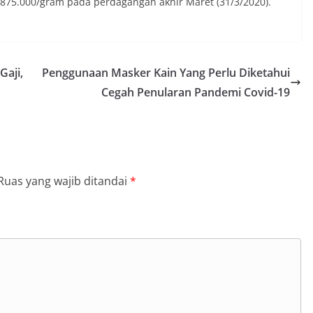
 875.000/gram pada perdagangan akhir Maret (31/3/2020).
Gaji,
Penggunaan Masker Kain Yang Perlu Diketahui
Cegah Penularan Pandemi Covid-19
Ruas yang wajib ditandai
*