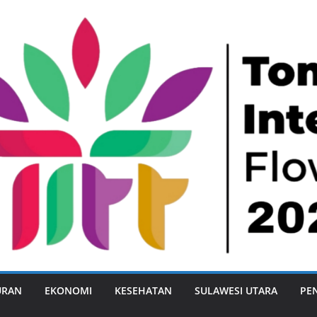
URAN
EKONOMI
KESEHATAN
SULAWESI UTARA
PE