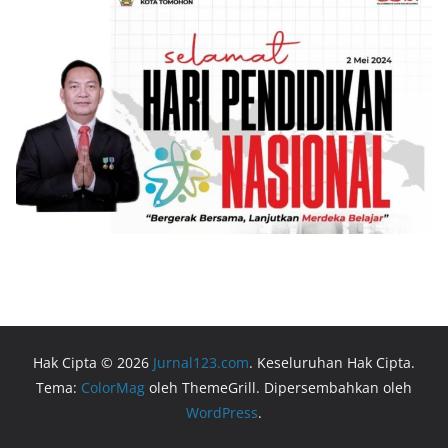
Hak Cipta © 2026
Jurnal123.com
. Keseluruhan Hak Cipta.
Tema:
ColorMag
oleh ThemeGrill. Dipersembahkan oleh
WordPress
.