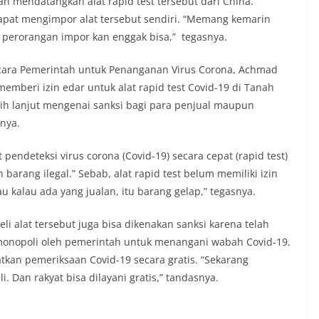
h mendatangkan alat rapid test tersebut dari China.
dapat mengimpor alat tersebut sendiri. “Memang kemarin
 perorangan impor kan enggak bisa,” tegasnya.
icara Pemerintah untuk Penanganan Virus Corona, Achmad
mberi izin edar untuk alat rapid test Covid-19 di Tanah
bih lanjut mengenai sanksi bagi para penjual maupun
rnya.
endeteksi virus corona (Covid-19) secara cepat (rapid test)
barang ilegal.” Sebab, alat rapid test belum memiliki izin
au kalau ada yang jualan, itu barang gelap,” tegasnya.
i alat tersebut juga bisa dikenakan sanksi karena telah
dimonopoli oleh pemerintah untuk menangani wabah Covid-19.
tkan pemeriksaan Covid-19 secara gratis. “Sekarang
. Dan rakyat bisa dilayani gratis,” tandasnya.