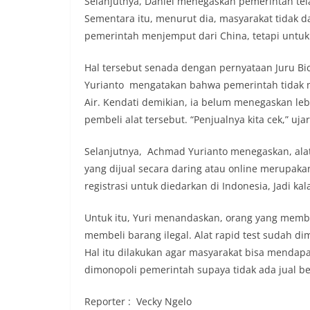
Selanjutnya, Daniel menegaskan pemerintah tela
Sementara itu, menurut dia, masyarakat tidak 
pemerintah menjemput dari China, tetapi untuk
Hal tersebut senada dengan pernyataan Juru B
Yurianto mengatakan bahwa pemerintah tidak me
Air. Kendati demikian, ia belum menegaskan le
pembeli alat tersebut. “Penjualnya kita cek,” uja
Selanjutnya, Achmad Yurianto menegaskan, alat p
yang dijual secara daring atau online merupakan 
registrasi untuk diedarkan di Indonesia, Jadi kal
Untuk itu, Yuri menandaskan, orang yang membel
membeli barang ilegal. Alat rapid test sudah 
Hal itu dilakukan agar masyarakat bisa mendapa
dimonopoli pemerintah supaya tidak ada jual beli
Reporter : Vecky Ngelo