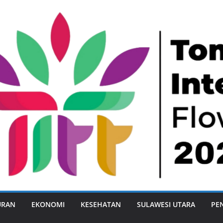
URAN
EKONOMI
KESEHATAN
SULAWESI UTARA
PE