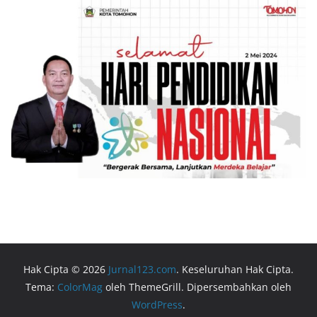
Hak Cipta © 2026
Jurnal123.com
. Keseluruhan Hak Cipta.
Tema:
ColorMag
oleh ThemeGrill. Dipersembahkan oleh
WordPress
.