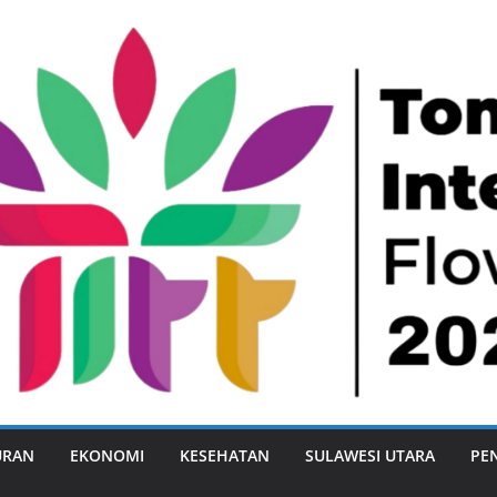
URAN
EKONOMI
KESEHATAN
SULAWESI UTARA
PE