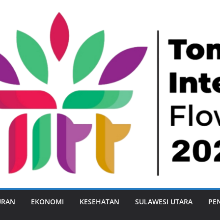
URAN
EKONOMI
KESEHATAN
SULAWESI UTARA
PE