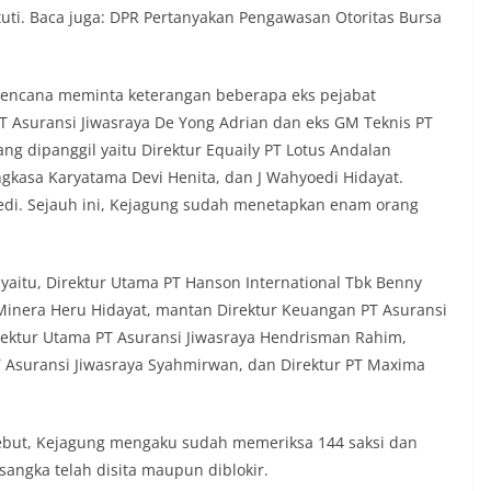
stuti. Baca juga: DPR Pertanyakan Pengawasan Otoritas Bursa
erencana meminta keterangan beberapa eks pejabat
PT Asuransi Jiwasraya De Yong Adrian dan eks GM Teknis PT
ang dipanggil yaitu Direktur Equaily PT Lotus Andalan
ngkasa Karyatama Devi Henita, dan J Wahyoedi Hidayat.
edi. Sejauh ini, Kejagung sudah menetapkan enam orang
yaitu, Direktur Utama PT Hanson International Tbk Benny
Minera Heru Hidayat, mantan Direktur Keuangan PT Asuransi
rektur Utama PT Asuransi Jiwasraya Hendrisman Rahim,
T Asuransi Jiwasraya Syahmirwan, dan Direktur PT Maxima
sebut, Kejagung mengaku sudah memeriksa 144 saksi dan
angka telah disita maupun diblokir.