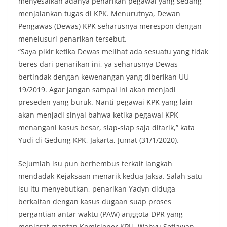
menyesalkan adanya penarikan pegawai yang sedang
menjalankan tugas di KPK. Menurutnya, Dewan
Pengawas (Dewas) KPK seharusnya merespon dengan
menelusuri penarikan tersebut.
“Saya pikir ketika Dewas melihat ada sesuatu yang tidak
beres dari penarikan ini, ya seharusnya Dewas
bertindak dengan kewenangan yang diberikan UU
19/2019. Agar jangan sampai ini akan menjadi
preseden yang buruk. Nanti pegawai KPK yang lain
akan menjadi sinyal bahwa ketika pegawai KPK
menangani kasus besar, siap-siap saja ditarik,” kata
Yudi di Gedung KPK, Jakarta, Jumat (31/1/2020).
Sejumlah isu pun berhembus terkait langkah
mendadak Kejaksaan menarik kedua Jaksa. Salah satu
isu itu menyebutkan, penarikan Yadyn diduga
berkaitan dengan kasus dugaan suap proses
pergantian antar waktu (PAW) anggota DPR yang
menjerat mantan Komisioner KPU, Wahyu Setiawan