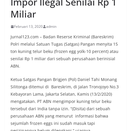
Impor Ilegal Senilai Rp 1
Miliar
Februari 13, 2020
admin
Jurnal123.com – Badan Reserse Kriminal (Bareskrim)
Polri melalui Satuan Tugas (Satgas) Pangan menyita 15
ton kuning telur beku (frozen egg yolk-10 percent) atau
senilai Rp 1 miliar dari sebuah perusahaan berinisial
ABN.
Ketua Satgas Pangan Brigjen (Pol) Daniel Tahi Monang
Silitonga ditemui di Bareskrim, di Jalan Tronojoyo No.3
Kebayoran Lama, Jakarta Selatan, Kamis (13/2/2020)
mengatakan. PT ABN mengimpor kuning telur beku
tersebut dari India tanpa izin. “(Disita) dari sebuah
perusahaan ABN yang menurut informasi bahwa
sejumlah frozen eggs ini sudah masuk tapi
perizinannya belum dilengkapi,” ujarnya.