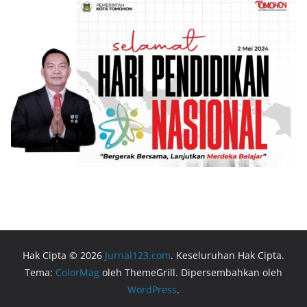
Hak Cipta © 2026
Jurnal123.com
. Keseluruhan Hak Cipta.
Tema:
ColorMag
oleh ThemeGrill. Dipersembahkan oleh
WordPress
.