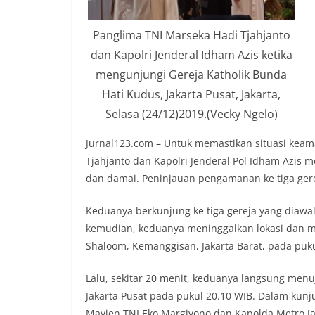
Panglima TNI Marseka Hadi Tjahjanto
dan Kapolri Jenderal Idham Azis ketika
mengunjungi Gereja Katholik Bunda
Hati Kudus, Jakarta Pusat, Jakarta,
Selasa (24/12)2019.(Vecky Ngelo)
Jurnal123.com – Untuk memastikan situasi keam
Tjahjanto dan Kapolri Jenderal Pol Idham Azis
dan damai. Peninjauan pengamanan ke tiga gereja
Keduanya berkunjung ke tiga gereja yang diawal
kemudian, keduanya meninggalkan lokasi dan me
Shaloom, Kemanggisan, Jakarta Barat, pada puku
Lalu, sekitar 20 menit, keduanya langsung menuj
Jakarta Pusat pada pukul 20.10 WIB. Dalam kun
Mayjen TNI Eko Margiyono dan Kapolda Metro Ja