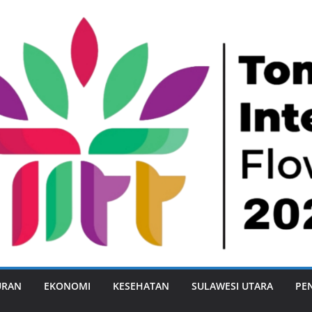
URAN
EKONOMI
KESEHATAN
SULAWESI UTARA
PE