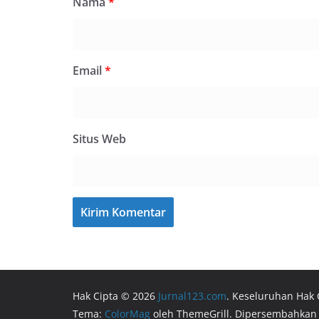
Nama
*
Email
*
Situs Web
Hak Cipta © 2026
Jurnal123.com
. Keseluruhan Hak 
Tema:
ColorMag
oleh ThemeGrill. Dipersembahkan