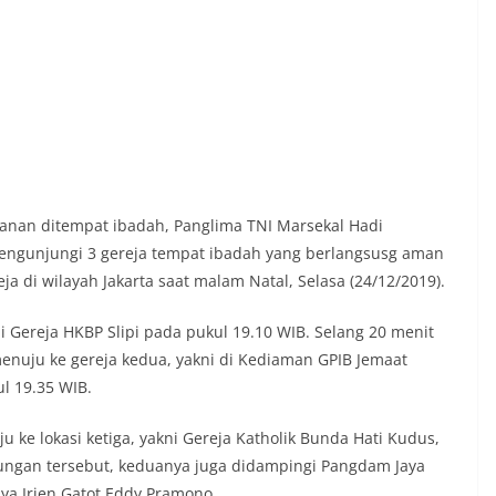
anan ditempat ibadah, Panglima TNI Marsekal Hadi
 mengunjungi 3 gereja tempat ibadah yang berlangsusg aman
 di wilayah Jakarta saat malam Natal, Selasa (24/12/2019).
i Gereja HKBP Slipi pada pukul 19.10 WIB. Selang 20 menit
nuju ke gereja kedua, yakni di Kediaman GPIB Jemaat
l 19.35 WIB.
u ke lokasi ketiga, yakni Gereja Katholik Bunda Hati Kudus,
jungan tersebut, keduanya juga didampingi Pangdam Jaya
ya Irjen Gatot Eddy Pramono.