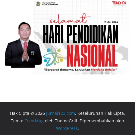
Hak Cipta © 2026
Jurnal123.com
. Keseluruhan Hak Cipta.
Tema:
ColorMag
oleh ThemeGrill. Dipersembahkan oleh
WordPress
.