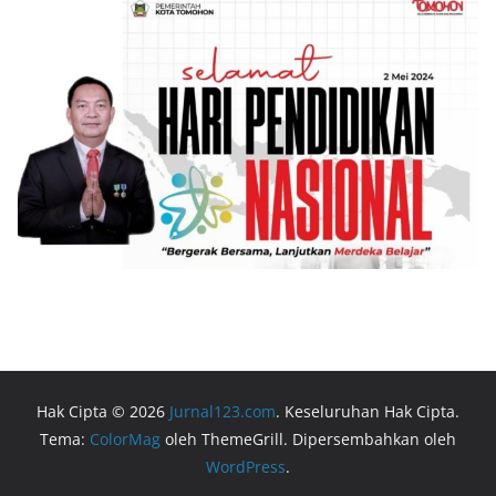
Hak Cipta © 2026
Jurnal123.com
. Keseluruhan Hak Cipta.
Tema:
ColorMag
oleh ThemeGrill. Dipersembahkan oleh
WordPress
.