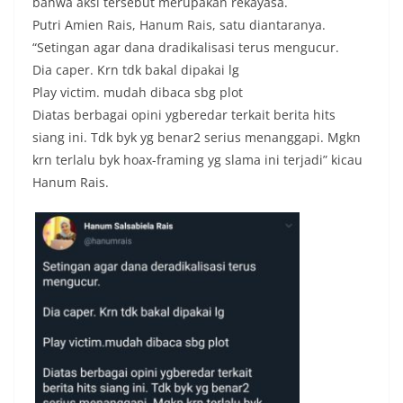
bahwa aksi tersebut merupakan rekayasa.
Putri Amien Rais, Hanum Rais, satu diantaranya.
“Setingan agar dana dradikalisasi terus mengucur.
Dia caper. Krn tdk bakal dipakai lg
Play victim. mudah dibaca sbg plot
Diatas berbagai opini ygberedar terkait berita hits
siang ini. Tdk byk yg benar2 serius menanggapi. Mgkn
krn terlalu byk hoax-framing yg slama ini terjadi” kicau
Hanum Rais.