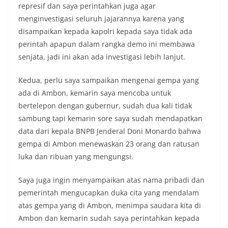
represif dan saya perintahkan juga agar
menginvestigasi seluruh jajarannya karena yang
disampaikan kepada kapolri kepada saya tidak ada
perintah apapun dalam rangka demo ini membawa
senjata, jadi ini akan ada investigasi lebih lanjut.
Kedua, perlu saya sampaikan mengenai gempa yang
ada di Ambon, kemarin saya mencoba untuk
bertelepon dengan gubernur, sudah dua kali tidak
sambung tapi kemarin sore saya sudah mendapatkan
data dari kepala BNPB Jenderal Doni Monardo bahwa
gempa di Ambon menewaskan 23 orang dan ratusan
luka dan ribuan yang mengungsi.
Saya juga ingin menyampaikan atas nama pribadi dan
pemerintah mengucapkan duka cita yang mendalam
atas gempa yang di Ambon, menimpa saudara kita di
Ambon dan kemarin sudah saya perintahkan kepada