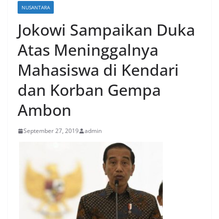
NUSANTARA
Jokowi Sampaikan Duka
Atas Meninggalnya
Mahasiswa di Kendari
dan Korban Gempa
Ambon
September 27, 2019
admin