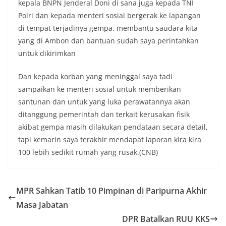
kepala BNPN Jenderal Doni di sana juga kepada TNI
Polri dan kepada menteri sosial bergerak ke lapangan
di tempat terjadinya gempa, membantu saudara kita
yang di Ambon dan bantuan sudah saya perintahkan
untuk dikirimkan
Dan kepada korban yang meninggal saya tadi
sampaikan ke menteri sosial untuk memberikan
santunan dan untuk yang luka perawatannya akan
ditanggung pemerintah dan terkait kerusakan fisik
akibat gempa masih dilakukan pendataan secara detail,
tapi kemarin saya terakhir mendapat laporan kira kira
100 lebih sedikit rumah yang rusak.(CNB)
MPR Sahkan Tatib 10 Pimpinan di Paripurna Akhir
Masa Jabatan
DPR Batalkan RUU KKS