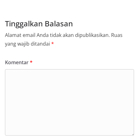
Tinggalkan Balasan
Alamat email Anda tidak akan dipublikasikan.
Ruas
yang wajib ditandai
*
Komentar
*