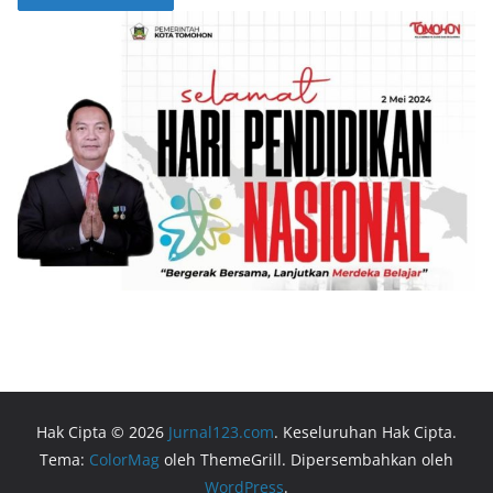
Hak Cipta © 2026
Jurnal123.com
. Keseluruhan Hak Cipta.
Tema:
ColorMag
oleh ThemeGrill. Dipersembahkan oleh
WordPress
.