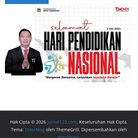
Hak Cipta © 2026
Jurnal123.com
. Keseluruhan Hak Cipta.
Tema:
ColorMag
oleh ThemeGrill. Dipersembahkan oleh
WordPress
.