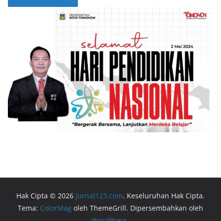
Hak Cipta © 2026
Jurnal123.com
. Keseluruhan Hak Cipta.
Tema:
ColorMag
oleh ThemeGrill. Dipersembahkan oleh
WordPress
.