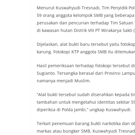
Menurut Kuswahyudi Tresnadi, Tim Penyidik Po
59 orang anggota kelompok SMB yang beberapa 
perusakan dan pencurian terhadap Tim Satuan T
di kawasan hutan Distrik VIII PT Wirakarya Sakt
Dijelaskan, alat bukti baru tersebut yaitu foto
karung. Fotokopi KTP anggota SMB itu ditemuka
Hasil pemeriksaan terhadap fotokopi tersebut 
Sugianto. Tersangka berasal dari Provinsi Lam
namanya menjadi Muslim.
“Alat bukti tersebut sudah diserahkan kepada ti
tambahan untuk mengetahui identitas sekitar 5
diperiksa di Polda Jambi,” ungkap Kuswahyudi.
Terkait penemuan barang bukti narkotika dan ob
markas atau bungker SMB, Kuswahyudi Tresnadi