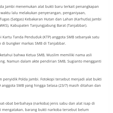
lda Jambi menemukan alat bukti baru terkait penangkapan
waktu lalu melakukan penyerangan, penganiyaan,
ugas (Satgas) Kebakaran Hutan dan Lahan (Karhutla) Jambi
i (WKS), Kabupaten Tanjungjabung Barat (Tanjabbar).
kopi Kartu Tanda Penduduk (KTP) anggota SMB sebanyak satu
n di bungker markas SMB di Tanjabbar.
diketahui bahwa Ketua SMB, Muslim memiliki nama asli
pung. Namun dalam akte pendirian SMB, Sugianto mengganti
m penyidik Polda Jambi. Fotokopi tersebut menjadi alat bukti
9 anggota SMB yang hingga Selasa (23/7) masih ditahan dan
at-obat berbahaya (narkoba) jenis sabu dan alat isap di
 mengatakan, barang bukti narkoba tersebut belum