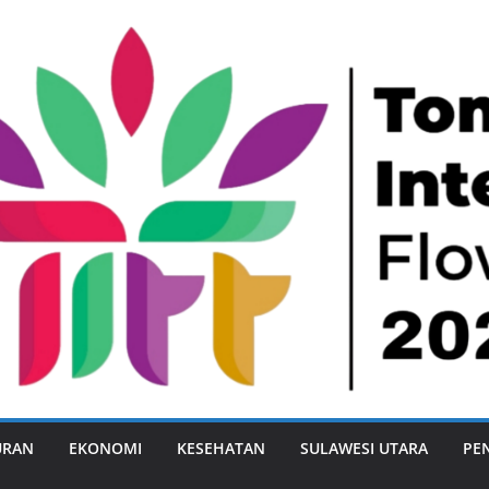
URAN
EKONOMI
KESEHATAN
SULAWESI UTARA
PE