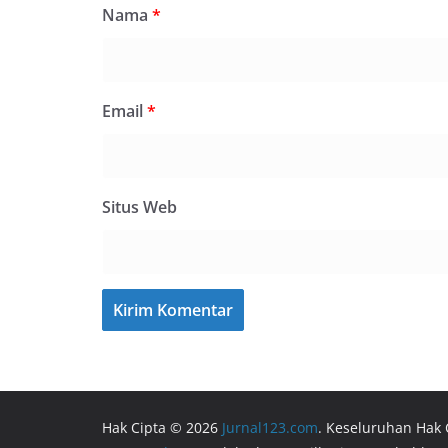
Nama
*
Email
*
Situs Web
Hak Cipta © 2026
Jurnal123.com
. Keseluruhan Hak 