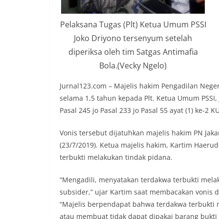
Pelaksana Tugas (Plt) Ketua Umum PSSI
Joko Driyono tersenyum setelah
diperiksa oleh tim Satgas Antimafia
Bola.(Vecky Ngelo)
Jurnal123.com – Majelis hakim Pengadilan Nege
selama 1,5 tahun kepada Plt. Ketua Umum PSSI, 
Pasal 245 jo Pasal 233 jo Pasal 55 ayat (1) ke-2 K
Vonis tersebut dijatuhkan majelis hakim PN Jak
(23/7/2019). Ketua majelis hakim, Kartim Haeru
terbukti melakukan tindak pidana.
“Mengadili, menyatakan terdakwa terbukti mela
subsider,” ujar Kartim saat membacakan vonis di 
“Majelis berpendapat bahwa terdakwa terbukti
atau membuat tidak dapat dipakai barang bukti