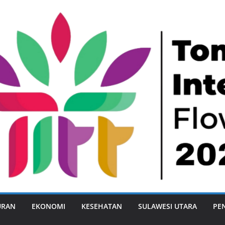
URAN
EKONOMI
KESEHATAN
SULAWESI UTARA
PE