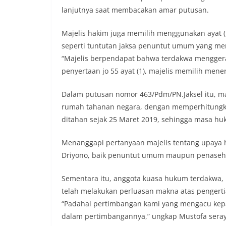
lanjutnya saat membacakan amar putusan.
Majelis hakim juga memilih menggunakan ayat (1
seperti tuntutan jaksa penuntut umum yang men
“Majelis berpendapat bahwa terdakwa menggera
penyertaan jo 55 ayat (1), majelis memilih mener
Dalam putusan nomor 463/Pdm/PN.Jaksel itu, ma
rumah tahanan negara, dengan memperhitungkan
ditahan sejak 25 Maret 2019, sehingga masa huku
Menanggapi pertanyaan majelis tentang upaya 
Driyono, baik penuntut umum maupun penaseha
Sementara itu, anggota kuasa hukum terdakwa, 
telah melakukan perluasan makna atas pengerti
“Padahal pertimbangan kami yang mengacu kepad
dalam pertimbangannya,” ungkap Mustofa ser