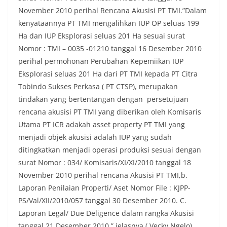
November 2010 perihal Rencana Akusisi PT TMI.”Dalam
kenyataannya PT TMI mengalihkan IUP OP seluas 199
Ha dan IUP Eksplorasi seluas 201 Ha sesuai surat
Nomor : TMI – 0035 -01210 tanggal 16 Desember 2010
perihal permohonan Perubahan Kepemiikan IUP
Eksplorasi seluas 201 Ha dari PT TMI kepada PT Citra
Tobindo Sukses Perkasa ( PT CTSP), merupakan
tindakan yang bertentangan dengan persetujuan
rencana akusisi PT TMI yang diberikan oleh Komisaris
Utama PT ICR adakah asset property PT TMI yang
menjadi objek akusisi adalah IUP yang sudah
ditingkatkan menjadi operasi produksi sesuai dengan
surat Nomor : 034/ Komisaris/XI/XI/2010 tanggal 18
November 2010 perihal rencana Akusisi PT TMI,b.
Laporan Penilaian Properti/ Aset Nomor File : KJPP-
PS/Val/XII/2010/057 tanggal 30 Desember 2010. C.
Laporan Legal/ Due Deligence dalam rangka Akusisi
tanggal 21 Desember 2010,” jelasnya.( Vecky Ngelo)