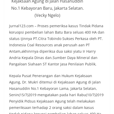
Kejaksaan Agung di Jalan Hasanuddin
No.1 Kebayoran Baru, Jakarta Selatan.
(Vecky Ngelo)
Jurnal123.com – Proses pemeriksa kasus Tindak Pidana
koruopsi pembelian lahan Batu Bara seluas 400 HA dan
status ijinnya PT.Citra Tobindo Sukses Perkasa oleh PT.
Indonesia Coal Resources anak perusah aan PT
Antam,akhinrnya diperiksa dua saksi yiatu Ir Harry
Andria Kepala Dinas dan.Sumber Daya Mineral dan
Pangaloan Siahaan ST Kantor Jasa Penilaian Publik,
Kepala Pusat Penerangan dan Hukum Kejaksaan
Agung, Dr. Mukri ditemui di Kejaksaan Agung di Jalan
Hasanuddin No.1 Kebayoran Lama, Jakarta Selatan,
Senin(15/7)2019 mengatakan pada hari Rabu(10/7)2019
Penyidik Pidsus Kejaksaan Agung telah melakukan
pemeriksaan terhadap 2 orang saksi dalam kasus
tindak pidana korupsi pembelian lahan seluas 400 Ha