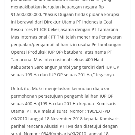
mengakibatkan kerugian keuangan negara Rp
91.500.000.000. “Kasus Dugaan tindak pidana korupsi
ini berawal dari Direktur Utama PT Indonesia Coal
Resou rces PT ICR bekerjasama dengan PT Tamarona
Mas Internasional ( PT TMI telah menerima Penawaran
penjualan/pengambil alihan izin usaha Pertambangan
Operasi Produksi( IUP OP) batubara atas nama PT
Tamarona Mas internasional seluas 400 Ha di
Kabupaten Sarolangun Jambi yang terdiri dari IUP OP
seluas 199 Ha dan IUP OP seluas 201 Ha,” tegasnya.
Untuk itu, Mukri menjelaskan kemudian diajukan
permohonan persetujuan pengambilalihan IUP OP
seluas 400 Ha(199 Ha dan 201 Ha kepada Komisaris
Utama PT. ICR melaui surat Nomor : 190/EXT-PD
/XI/2010 tanggal 18 November 2018 kepada Komisaris
perihal rencana Akusisi PT TMI dan disetujui dengan
surat Nomor : 034/Komisaris/XI/2010 tanggal 18