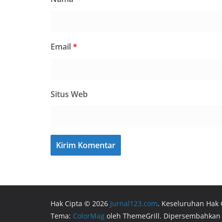
Email
*
Situs Web
Hak Cipta © 2026
Jurnal123.com
. Keseluruhan Hak 
Tema:
ColorMag
oleh ThemeGrill. Dipersembahkan