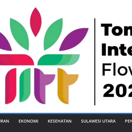
URAN
EKONOMI
KESEHATAN
SULAWESI UTARA
PE