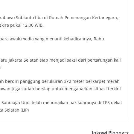
 Prabowo Subianto tiba di Rumah Pemenangan Kertanegara,
ekira pukul 12.00 WIB.
a para awak media yang menanti kehadirannya, Rabu
 Jakarta Selatan siap menjadi saksi dari pertarungan kali
i.
elah berdiri panggung berukuran 3×2 meter berkarpet merah
awan juga sudah bersiap untuk mengabarkan situasi terkini.
, Sandiaga Uno, telah menunaikan hak suaranya di TPS dekat
a Selatan.(LIP)
Jokowi Ploong