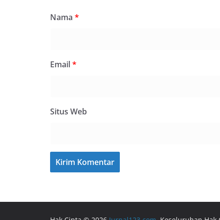
Nama
*
Email
*
Situs Web
Hak Cipta © 2026
Jurnal123.com
. Keseluruhan Hak 