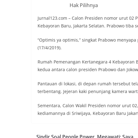
Hak Pilihnya
Jurnal123.com – Calon Presiden nomor urut 02
Kebayoran Baru, Jakarta Selatan. Prabowo tiba s
“Optimis ya optimis,” singkat Prabowo menyap
(17/4/2019).
Rumah Pemenangan Kertanegara 4 Kebayoran Baru
kedua antara calon presiden Prabowo dan Jokow
Pantauan di lokasi, di depan rumah tersebut t
terbentang. Jejeran kaki penunjang kamera wart
Sementara, Calon Wakil Presiden nomor urut 02
kediamannya di Sriwijaya, Kebayoran Baru Jakart
Sindir Soal People Power, Megawati: Saya