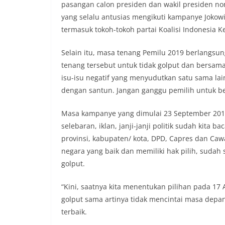
pasangan calon presiden dan wakil presiden no
yang selalu antusias mengikuti kampanye Jokow
termasuk tokoh-tokoh partai Koalisi Indonesia Ke
Selain itu, masa tenang Pemilu 2019 berlangsu
tenang tersebut untuk tidak golput dan bersam
isu-isu negatif yang menyudutkan satu sama lai
dengan santun. Jangan ganggu pemilih untuk ber
Masa kampanye yang dimulai 23 September 2018,
selebaran, iklan, janji-janji politik sudah kita 
provinsi, kabupaten/ kota, DPD, Capres dan C
negara yang baik dan memiliki hak pilih, suda
golput.
“Kini, saatnya kita menentukan pilihan pada 17 A
golput sama artinya tidak mencintai masa dep
terbaik.