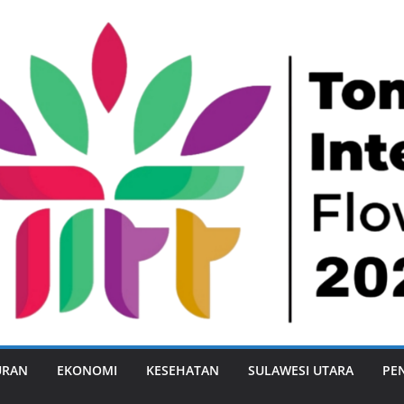
URAN
EKONOMI
KESEHATAN
SULAWESI UTARA
PE