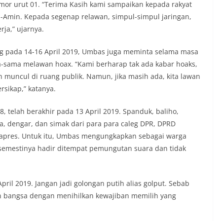
mor urut 01. “Terima Kasih kami sampaikan kepada rakyat
i-Amin. Kepada segenap relawan, simpul-simpul jaringan,
rja,” ujarnya.
ng pada 14-16 April 2019, Umbas juga meminta selama masa
a-sama melawan hoax. “Kami berharap tak ada kabar hoaks,
n muncul di ruang publik. Namun, jika masih ada, kita lawan
sikap,” katanya.
 telah berakhir pada 13 April 2019. Spanduk, baliho,
baca, dengar, dan simak dari para para caleg DPR, DPRD
awapres. Untuk itu, Umbas mengungkapkan sebagai warga
h semestinya hadir ditempat pemungutan suara dan tidak
pril 2019. Jangan jadi golongan putih alias golput. Sebab
an bangsa dengan menihilkan kewajiban memilih yang