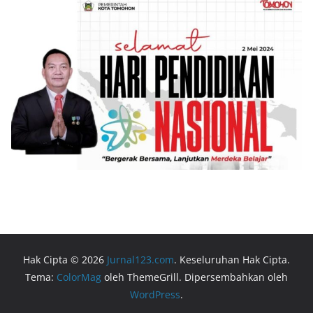
Hak Cipta © 2026
Jurnal123.com
. Keseluruhan Hak Cipta.
Tema:
ColorMag
oleh ThemeGrill. Dipersembahkan oleh
WordPress
.