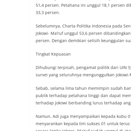
51,4 persen. Petahana ini unggul 18,1 persen
33,3 persen.
Sebelumnya, Charta Politika Indonesia pada Seni
Jokowi- Ma’ruf unggul 53,6 persen dibandingka
persen. Dengan demi­kian selisih keunggulan sua
Tingkat Kepuasan
Dihubungi terpisah, pengamat politik dari UIN Sy
sur­vei yang seluruhnya mengunggulkan Jokowi-M
Sebab, selama lima tahun memimpin sudah bany
publik terhadap petahana tinggi dan dapat meme
terhadap Jokowi berbanding lurus terhadap angka
Namun, Adi juga menyampaikan kepada kubu 01 
menya­rankan kepada tim sukses 01 untuk terus 
secara logika Jokowi -Ma’ruf sudah unggul di ata