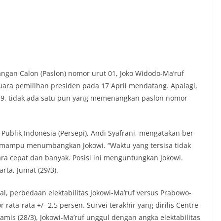
ngan Calon (Paslon) nomor urut 01, Joko Widodo-Ma’ruf
ara pemilihan presi­den pada 17 April mendatang. Apalagi,
019, tidak ada satu pun yang me­menangkan paslon nomor
b­lik Indonesia (Persepi), Andi Syafrani, mengatakan ber­
wo mampu menumbangkan Jokowi. “Waktu yang tersisa tidak
a cepat dan ba­nyak. Posisi ini menguntungkan Jokowi.
rta, Jumat (29/3).
, per­bedaan elektabilitas Jokowi-Ma’ruf versus Prabowo-
rata-rata +/- 2,5 persen. Survei terakhir yang dirilis Centre
 Kamis (28/3), Jokowi-Ma’ruf unggul dengan angka elektabilitas