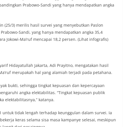
 dibandingkan Prabowo-Sandi yang hanya mendapatkan angka
n (25/3) merilis hasil survei yang menyebutkan Paslon
n Prabowo-Sandi, yang hanya mendapatkan angka 35,4
ra Jokowi-Ma’ruf mencapai 18,2 persen. (Lihat infografis)
arif Hidayatullah Jakarta, Adi Prayitno, mengatakan hasil
a’ruf meru­pakah hal yang alamiah terjadi pada petahana.
ak bukti, sehingga tingkat kepuasan dan kepercayaan
ngaruhi angka elektabilitas. “Tingkat kepuasan publik
 elektabilitasnya,” katanya.
untuk tidak lengah terhadap keunggulan dalam survei. Ia
bekerja keras se­lama sisa masa kampanye selesai, meskipun
s langit dari pesaingnya.