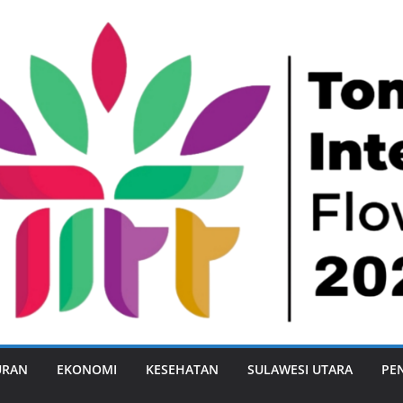
URAN
EKONOMI
KESEHATAN
SULAWESI UTARA
PE