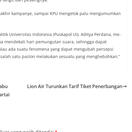
terakhir kampanye, sampai KPU mengetok palu mengumumkan
litik Universitas Indonesia (Puskapol UI), Aditya Perdana, me­
ika men­dekati hari pemungutan suara, sehingga dapat
 kalau ada suatu feno­mena yang dapat mengubah persepsi
 salah satu paslon melakukan sesuatu yang menghebohkan,”
sabu
Lion Air Turunkan Tarif Tiket Penerbangan
rtai
Ruas yang wajib ditandai
*