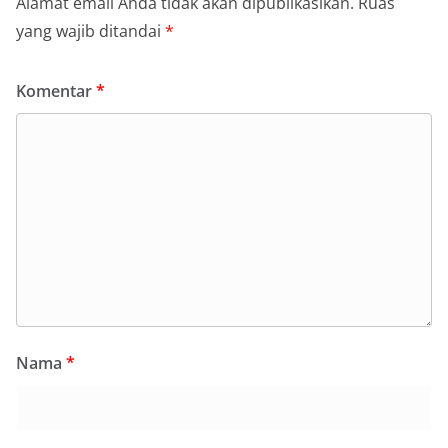
Alamat email Anda tidak akan dipublikasikan.
Ruas
yang wajib ditandai
*
Komentar
*
Nama
*