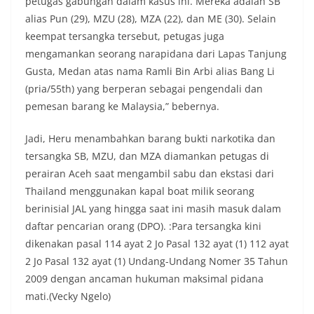
petugas gabungan dalam kasus ini. Mereka adalah SB
alias Pun (29), MZU (28), MZA (22), dan ME (30). Selain
keempat tersangka tersebut, petugas juga
mengamankan seorang narapidana dari Lapas Tanjung
Gusta, Medan atas nama Ramli Bin Arbi alias Bang Li
(pria/55th) yang berperan sebagai pengendali dan
pemesan barang ke Malaysia,” bebernya.
Jadi, Heru menambahkan barang bukti narkotika dan
tersangka SB, MZU, dan MZA diamankan petugas di
perairan Aceh saat mengambil sabu dan ekstasi dari
Thailand menggunakan kapal boat milik seorang
berinisial JAL yang hingga saat ini masih masuk dalam
daftar pencarian orang (DPO). :Para tersangka kini
dikenakan pasal 114 ayat 2 Jo Pasal 132 ayat (1) 112 ayat
2 Jo Pasal 132 ayat (1) Undang-Undang Nomer 35 Tahun
2009 dengan ancaman hukuman maksimal pidana
mati.(Vecky Ngelo)