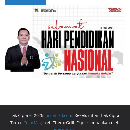
Hak Cipta © 2026
Jurnal123.com
. Keseluruhan Hak Cipta.
Tema:
ColorMag
oleh ThemeGrill. Dipersembahkan oleh
WordPress
.